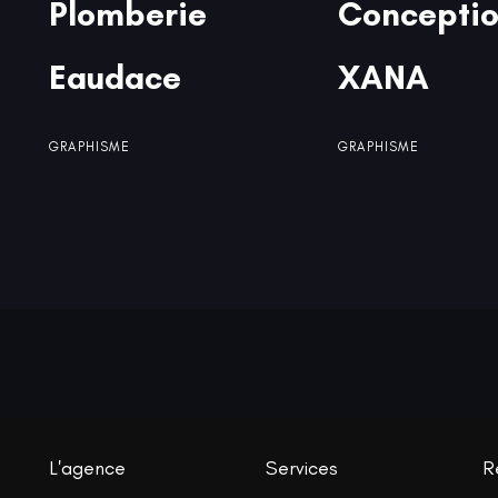
Plomberie
Plomberie
Concepti
Concepti
Eaudace
Eaudace
XANA
XANA
GRAPHISME
GRAPHISME
L'agence
Services
R