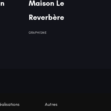
on
on
Maison Le
Maison Le
Reverbère
Reverbère
GRAPHISME
éalisations
Autres