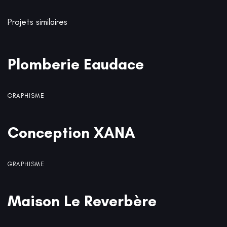
Projets similaires
Plomberie Eaudace
Plomberie Eaudace
GRAPHISME
Conception XANA
Conception XANA
GRAPHISME
Maison Le Reverbère
Maison Le Reverbère