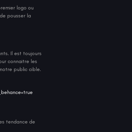
premier logo ou
 de pousser la
s. Il est toujours
our connaitre les
otre public cible.
_behance=true
es tendance de