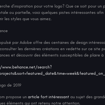
erche d’inspiration pour votre logo? Que ce soit pour un 
tale ou partielle, voici quelques pistes intéressantes afin
rir les styles que vous aimez.
hance
pulsé par Adobe offre des centaines de design intéressant
onsulter les dernières créations en vedette sur ce site p
nces et découvrir des éléments susceptibles de plaire à n
//www.behance.net/search?
=projects&sort=featured_date&time=week&featured_on
ogo de 2019
.com propose un
article fort intéressant
au sujet des grand
ques éléments qui ont retenu notre attention.